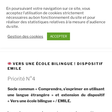
Aller
ECOLE CAROLINE AIGLE
En poursuivant votre navigation sur ce site, vous
au
acceptez l’utilisation de cookies strictement
AAPE
contenu
nécessaires au bon fonctionnement du site et pour
principal
Site d'information pour les parents d'élèves du groupe
réaliser des statistiques relatives à la mesure d'audience
du site.
scolaire public Caroline Aigle de Palaiseau, situé au cœur du
Pôle Scientifique et Technologique de Paris-Saclay
Gestion des cookies
ACCEPTER
Menu
VERS UNE ÉCOLE BILINGUE ! DISPOSITIF
EMILE
Priorité N°4
Socle commun « Comprendre, s’exprimer en utilisant
une langue étrangère » et extension du dispositif
« Vers une école bilingue » / EMILE.