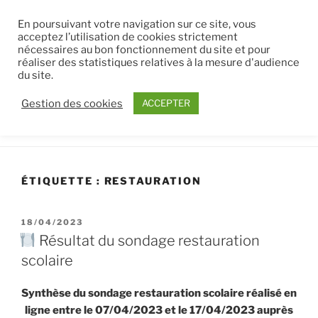
Aller
ECOLE CAROLINE AIGLE
En poursuivant votre navigation sur ce site, vous
au
acceptez l’utilisation de cookies strictement
AAPE
contenu
nécessaires au bon fonctionnement du site et pour
principal
Site d'information pour les parents d'élèves du groupe
réaliser des statistiques relatives à la mesure d'audience
du site.
scolaire public Caroline Aigle de Palaiseau, situé au cœur du
Pôle Scientifique et Technologique de Paris-Saclay
Gestion des cookies
ACCEPTER
Menu
ÉTIQUETTE :
RESTAURATION
PUBLIÉ
18/04/2023
LE
Résultat du sondage restauration
scolaire
Synthèse du sondage restauration scolaire réalisé en
ligne entre le 07/04/2023 et le 17/04/2023 auprès