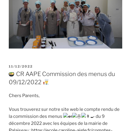
PUBLIÉ
11/12/2022
LE
CR AAPE Commission des menus du
09/12/2022
Chers Parents,
Vous trouverez sur notre site web le compte rendu de
la commission des menus
du 9
décembre 2022 avec les équipes de la mairie de
Palaiseau :
https://ecole.caroline-aigle.fr/comptes-