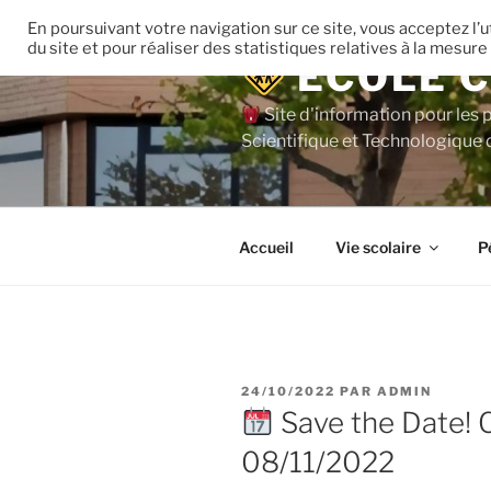
Aller
En poursuivant votre navigation sur ce site, vous acceptez l
au
du site et pour réaliser des statistiques relatives à la mesure
ECOLE C
contenu
principal
Site d'information pour les 
Scientifique et Technologique 
Accueil
Vie scolaire
P
PUBLIÉ
24/10/2022
PAR
ADMIN
LE
Save the Date! C
08/11/2022