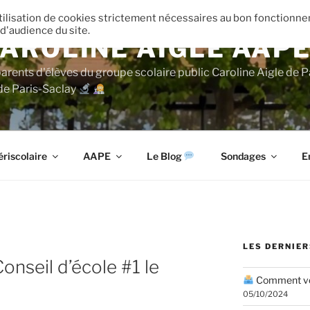
’utilisation de cookies strictement nécessaires au bon fonctionn
 d'audience du site.
AROLINE AIGLE AAP
parents d'élèves du groupe scolaire public Caroline Aigle de P
de Paris-Saclay
ériscolaire
AAPE
Le Blog
Sondages
E
LES DERNIER
onseil d’école #1 le
Comment vot
05/10/2024