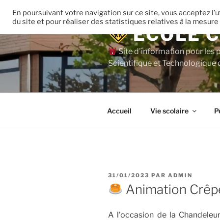
Aller
En poursuivant votre navigation sur ce site, vous acceptez l
au
du site et pour réaliser des statistiques relatives à la mesure
ECOLE C
contenu
principal
Site d'information pour les 
Scientifique et Technologique 
Accueil
Vie scolaire
P
PUBLIÉ
31/01/2023
PAR
ADMIN
LE
Animation Crêpe
A l’occasion de la Chandeleur