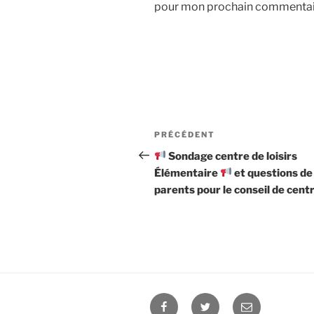
pour mon prochain commentai
Navigation
Article
PRÉCÉDENT
de
précédent
Sondage centre de loisirs
Élémentaire
et questions de
l’article
parents pour le conseil de cent
Facebook
Twitter
E-