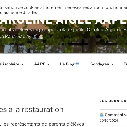
’utilisation de cookies strictement nécessaires au bon fonctionn
 d'audience du site.
AROLINE AIGLE AAP
parents d'élèves du groupe scolaire public Caroline Aigle de P
de Paris-Saclay
ériscolaire
AAPE
Le Blog
Sondages
E
LES DERNIER
s à la restauration
Comment vot
05/10/2024
, les représentants de parents d’élèves